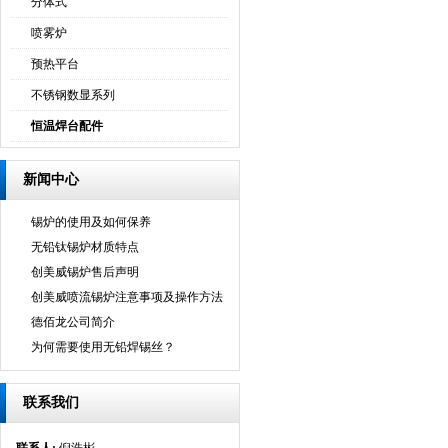
分体式
喷雾炉
预热平台
不锈钢数显系列
恒温焊台配件
新闻中心
锡炉的使用及如何保养
无铅钛锡炉材质特点
创美威锡炉售后声明
创美威喷流锡炉注意事项及操作方法
德佰龙公司简介
为何需要使用无铅焊锡丝？
联系我们